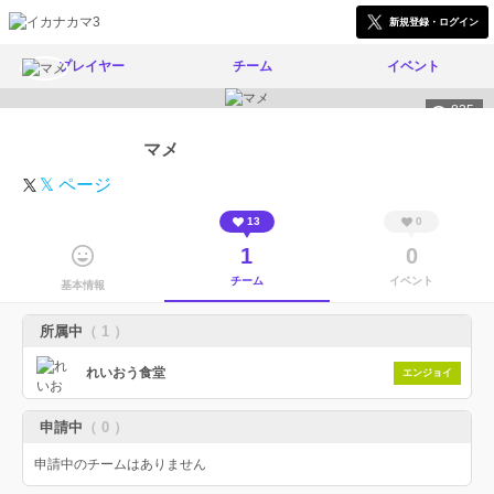
新規登録・ログイン
プレイヤー
チーム
イベント
835
マメ
𝕏 ページ
13
0
1
0
チーム
イベント
基本情報
所属中
（ 1 ）
れいおう食堂
エンジョイ
申請中
（ 0 ）
申請中のチームはありません