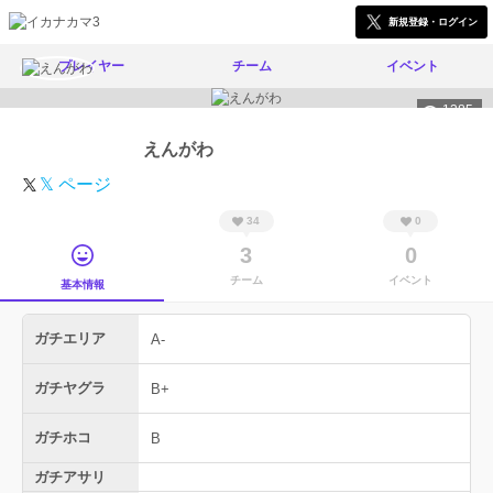
新規登録・ログイン
プレイヤー
チーム
イベント
1385
えんがわ
𝕏 ページ
34
0
3
0
チーム
イベント
基本情報
ガチエリア
A-
ガチヤグラ
B+
ガチホコ
B
ガチアサリ