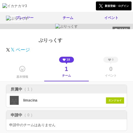
新規登録・ログイン
プレイヤー
チーム
イベント
1148
ぶりっくす
𝕏 ページ
18
0
1
0
チーム
イベント
基本情報
所属中
（ 1 ）
limacina
エンジョイ
申請中
（ 0 ）
申請中のチームはありません