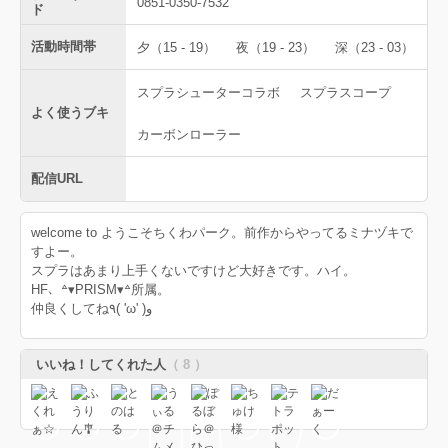
0851-0350-7532
ド
活動時間帯
夕（15 - 19）
夜（19 - 23）
深（23 - 03）
スプラシューターコラボ
スプラスコープ
よく使うブキ
カーボンローラー
配信URL
welcome to ようこそちくわパーク。前作からやってるミナヅキで
すよー。
スプラはあまり上手くないですけど大好きです。ハイ。
HF、꒫▾PRISM▾꒫所属。
仲良くしてね٩( 'ω' )و
いいね！してくれた人
（ 8 ）