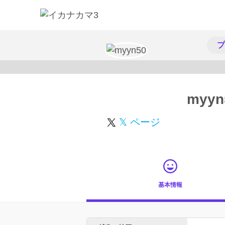
プ
myyn
𝕏 ページ
基本情報