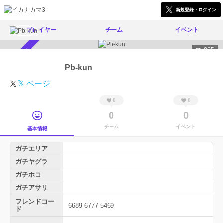
新規登録・ログイン
プレイヤー
チーム
イベント
865
スカウト受付中
Pb-kun
𝕏 ページ
0
0
0
0
チーム
イベント
基本情報
ガチエリア
ガチヤグラ
ガチホコ
ガチアサリ
フレンドコー
6689-6777-5469
ド