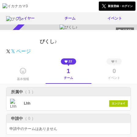
新規登録・ログイン
プレイヤー
チーム
イベント
1249
スカウト受付中
ぴくし♪
𝕏 ページ
22
0
1
0
チーム
イベント
基本情報
所属中
（ 1 ）
Lhh
エンジョイ
申請中
（ 0 ）
申請中のチームはありません