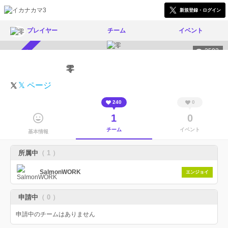
新規登録・ログイン
プレイヤー
チーム
イベント
3593
スカウト受付中
零
𝕏 ページ
240
0
1
0
チーム
イベント
基本情報
所属中
（ 1 ）
SalmonWORK
エンジョイ
申請中
（ 0 ）
申請中のチームはありません