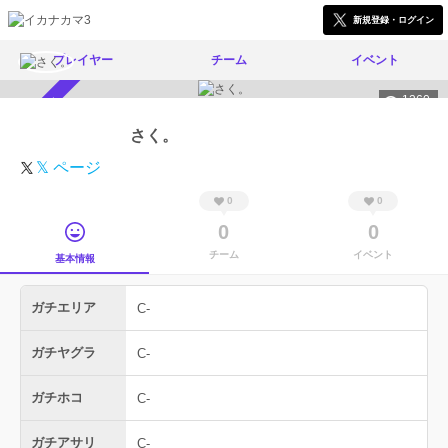
新規登録・ログイン
プレイヤー
チーム
イベント
1260
スカウト受付中
さく。
𝕏 ページ
0
0
0
0
チーム
イベント
基本情報
ガチエリア
C-
ガチヤグラ
C-
ガチホコ
C-
ガチアサリ
C-