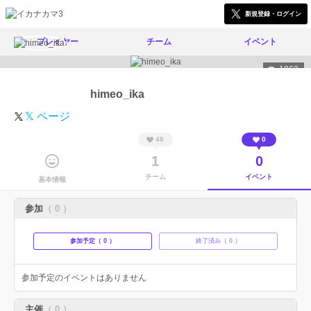
新規登録・ログイン
プレイヤー
チーム
イベント
1862
himeo_ika
𝕏 ページ
48
0
1
0
チーム
イベント
基本情報
参加
（ 0 ）
参加予定（ 0 ）
終了済み（ 0 ）
参加予定のイベントはありません
主催
（ 0 ）