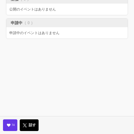
公開のイベントはありません
申請中
（ 0 ）
申請中のイベントはありません
話す
74