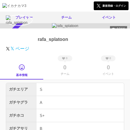
新規登録・ログイン
プレイヤー
チーム
イベント
1344
スカウト受付中
rafa_splatoon
𝕏 ページ
0
0
0
0
チーム
イベント
基本情報
ガチエリア
S
ガチヤグラ
A
ガチホコ
S+
ガチアサリ
B