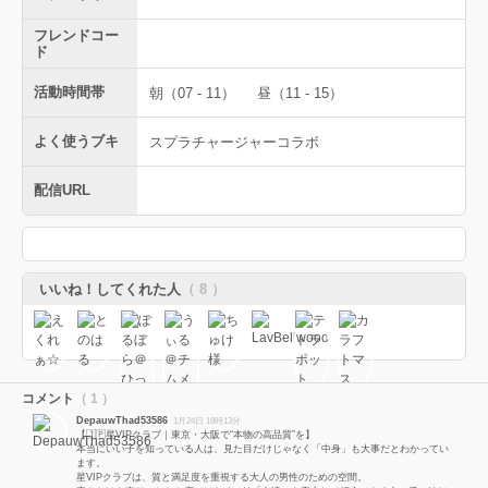
フレンドコー
ド
活動時間帯
朝（07 - 11）
昼（11 - 15）
よく使うブキ
スプラチャージャーコラボ
配信URL
いいね！してくれた人
（ 8 ）
コメント
（ 1 ）
DepauwThad53586
1月24日 18時13分
【🇯🇵星VIPクラブ｜東京・大阪で“本物の高品質”を】
本当にいい子を知っている人は、見た目だけじゃなく「中身」も大事だとわかってい
ます。
星VIPクラブは、質と満足度を重視する大人の男性のための空間。