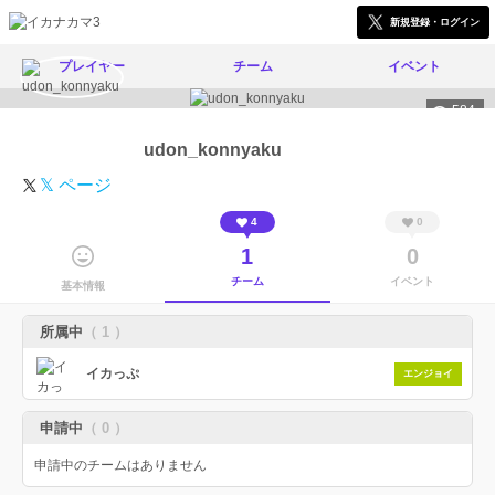
新規登録・ログイン
プレイヤー
チーム
イベント
584
udon_konnyaku
𝕏 ページ
4
0
1
0
チーム
イベント
基本情報
所属中
（ 1 ）
イカっぷ
エンジョイ
申請中
（ 0 ）
申請中のチームはありません