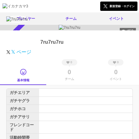
新規登録・ログイン
プレイヤー
チーム
イベント
452
スカウト受付中
7ru7ru7ru
𝕏 ページ
0
0
0
0
チーム
イベント
基本情報
ガチエリア
ガチヤグラ
ガチホコ
ガチアサリ
フレンドコー
ド
活動時間帯