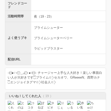
フレンドコー
ド
活動時間帯
夜（19 - 23）
プライムシューター
よく使うブキ
プライムシューターベリー
ラピッドブラスター
配信URL
◌︎⑅⃝︎●︎♡︎⋆︎♡⃝︎ ˻˳˯ₑ♡⃝︎⋆︎●︎♡︎⑅⃝︎◌︎ チャージャー上手な人大好き！楽しい事面白
い人が大好きです◟̊◞̊プライム✩︎⡱セカオワ、GReeeeN、西野カナ
◟̊◞̊エンジョイタグマ✩︎⡱社会人✩︎⡱
いいね！してくれた人
（ 19 ）