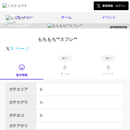
新規登録・ログイン
プレイヤー
チーム
イベント
1143
もちもち**スフレ**
𝕏 ページ
0
0
0
0
チーム
イベント
基本情報
ガチエリア
B-
ガチヤグラ
A-
ガチホコ
B-
ガチアサリ