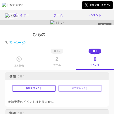
新規登録・ログイン
プレイヤー
チーム
イベント
648
ひもの
𝕏 ページ
95
0
2
0
チーム
イベント
基本情報
参加
（ 0 ）
参加予定（ 0 ）
終了済み（ 0 ）
参加予定のイベントはありません
主催
（ 0 ）