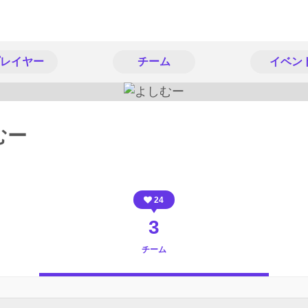
レイヤー
チーム
イベン
むー
24
3
チーム