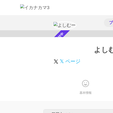
プ
スカウト受付中
よし
𝕏 ページ
基本情報