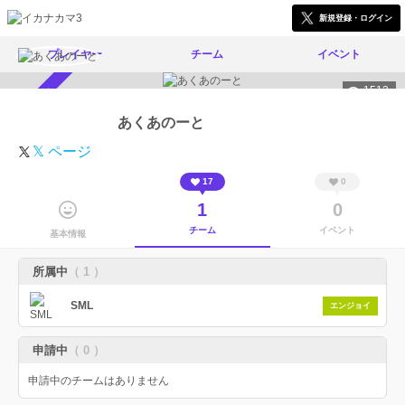
新規登録・ログイン
プレイヤー
チーム
イベント
1512
スカウト受付中
あくあのーと
𝕏 ページ
17
0
1
0
チーム
イベント
基本情報
所属中
（ 1 ）
SML
エンジョイ
申請中
（ 0 ）
申請中のチームはありません