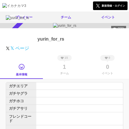
新規登録・ログイン
プレイヤー
チーム
イベント
773
スカウト受付中
yurin_for_rs
𝕏 ページ
15
0
1
0
チーム
イベント
基本情報
ガチエリア
ガチヤグラ
ガチホコ
ガチアサリ
フレンドコー
ド