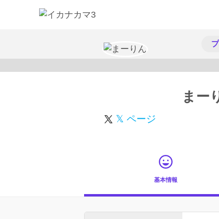
プ
まー
𝕏 ページ
基本情報