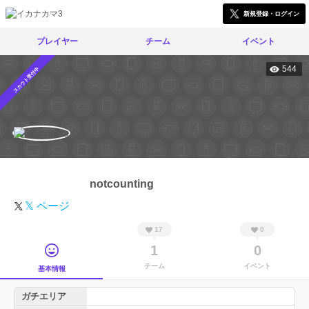
新規登録・ログイン
プレイヤー
チーム
イベント
544
スカウト受付中
notcounting
𝕏 ページ
17
0
1
0
チーム
イベント
基本情報
ガチエリア