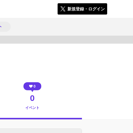
新規登録・ログイン
ト
4625
0
0
イベント