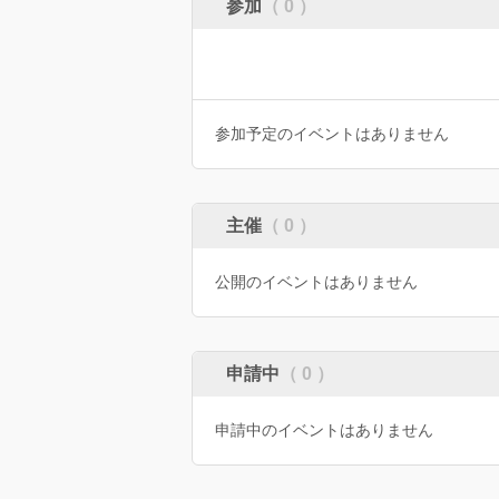
参加
（ 0 ）
参加予定のイベントはありません
主催
（ 0 ）
公開のイベントはありません
申請中
（ 0 ）
申請中のイベントはありません