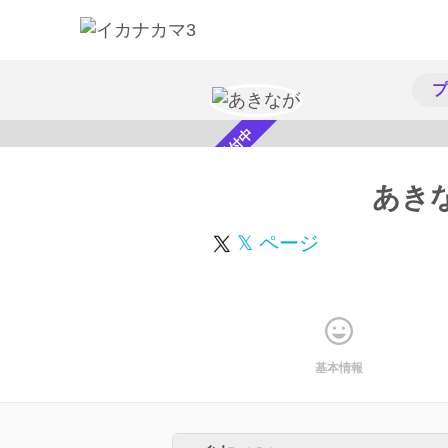
プ
スカウト受付中
あき
𝕏 ページ
基本情報