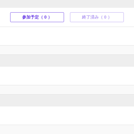
参加予定（ 0 ）
終了済み（ 0 ）