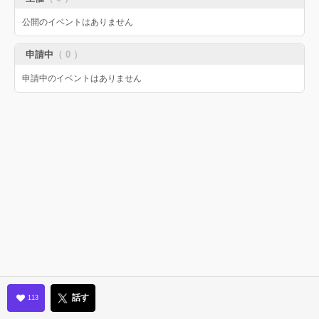
公開のイベントはありません
申請中
（ 0 ）
申請中のイベントはありません
話す
113