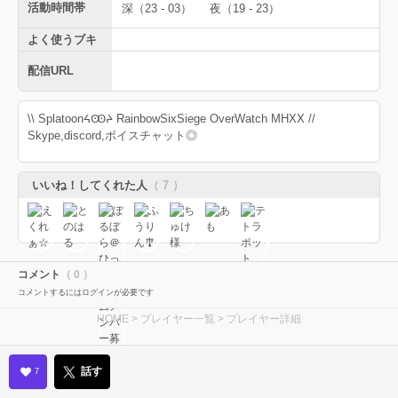
活動時間帯
深（23 - 03）
夜（19 - 23）
よく使うブキ
配信URL
\\ SplatoonᔦꙬᔨ RainbowSixSiege OverWatch MHXX //
Skype,discord,ボイスチャット◎
いいね！してくれた人
（ 7 ）
コメント
（ 0 ）
コメントするにはログインが必要です
HOME
>
プレイヤー一覧
> プレイヤー詳細
話す
7