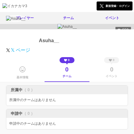
新規登録・ログイン
プレイヤー
チーム
イベント
550
Asuha__
𝕏 ページ
0
0
0
0
チーム
イベント
基本情報
所属中
（ 0 ）
所属中のチームはありません
申請中
（ 0 ）
申請中のチームはありません