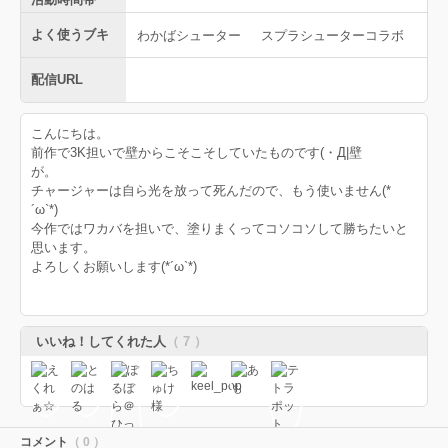
よく使うブキ
わかばシューター
スプラシューターコラボ
配信URL
こんにちは。
前作で3K担いで壁からこそこそしていたものです(・Д|壁
が。
チャージャーは自ら光を放って死んだので、もう使いません(*
´ω`*)
今作ではワカバを担いで、塗りまくってコソコソして勝ちたいと
思います。
よろしくお願いします(*´ω`*)
いいね！してくれた人
（ 7 ）
コメント
（ 0 ）