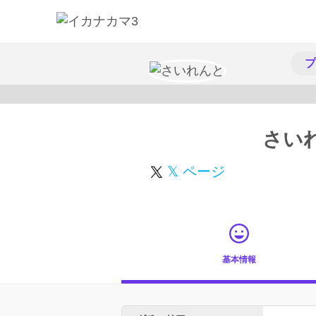
プ
さい
𝕏 ページ
基本情報