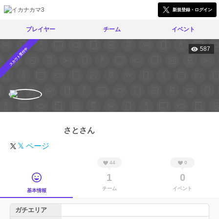
新規登録・ログイン
プレイヤー
チーム
イベント
587
スカウト受付中
さとさん
𝕏 ページ
44
0
1
0
チーム
イベント
基本情報
ガチエリア