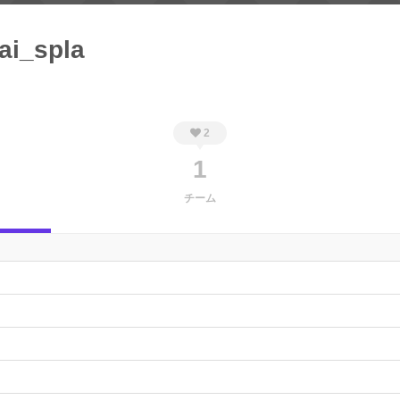
ai_spla
2
1
チーム