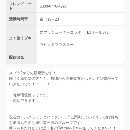
フレンドコー
5388-0776-4298
ド
活動時間帯
夜（19 - 23）
スプラシューターコラボ
L3リールガン
よく使うブキ
ラピッドブラスター
配信URL
スプラ2からの新規勢です！
同じく新規勢の方とも、無印からの先輩方ともドンドン繋がって
いきたいです！！！！！
・有線環境整ってます。
・通話できます。
現在カトルクラッチというグループに所属しています。掛け持ち
も退出も自由な緩い雰囲気のグループです。
興味をもたれた方は是非私のTwitterへDMを送ってください！！