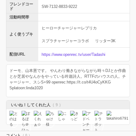
フレンドコー
SW-7132-8833-9222
ド
活動時間帯
ヒーローチャージャーレプリカ
よく使うブキ
スプラチャージャーコラボ
リッター3K
配信URL
https://www.openrec.tv/user/Tadashi
ドーモ、山本憲です。 やんわり働きながらながら時々DJとか作曲
とか芝居やなんかをやっている吟遊詩人。RTTFのハウスの人。チ
ャージャー、スシS+99 openrec:https://t.co/t4U4oCyKKG
Splatoon:linda1020
いいね！してくれた人
（ 9 ）
コメント
（ 0 ）