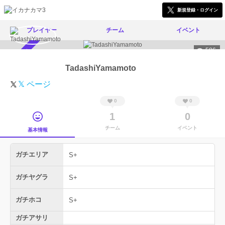
新規登録・ログイン
プレイヤー
チーム
イベント
586
スカウト受付中
TadashiYamamoto
𝕏 ページ
0
0
1
0
チーム
イベント
基本情報
ガチエリア
S+
ガチヤグラ
S+
ガチホコ
S+
ガチアサリ