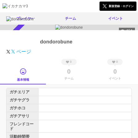
新規登録・ログイン
プレイヤー
チーム
イベント
464
スカウト受付中
dondorobune
𝕏 ページ
0
0
0
0
チーム
イベント
基本情報
ガチエリア
ガチヤグラ
ガチホコ
ガチアサリ
フレンドコー
ド
活動時間帯