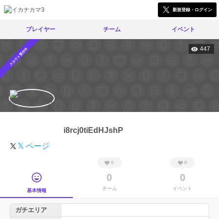
新規登録・ログイン
プレイヤー
チーム
イベント
447
スカウト受付中
i8rcj0tiEdHJshP
𝕏 ページ
0
0
0
0
チーム
イベント
基本情報
ガチエリア