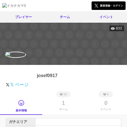
新規登録・ログイン
プレイヤー
チーム
イベント
833
josef0917
𝕏 ページ
13
0
1
0
チーム
イベント
基本情報
ガチエリア