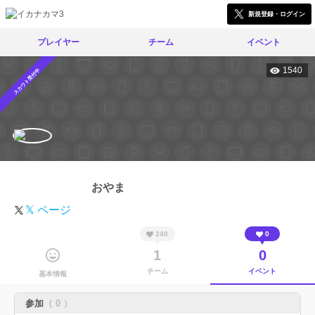
新規登録・ログイン
プレイヤー
チーム
イベント
1540
スカウト受付中
おやま
𝕏 ページ
240
0
1
0
チーム
イベント
基本情報
参加
（ 0 ）