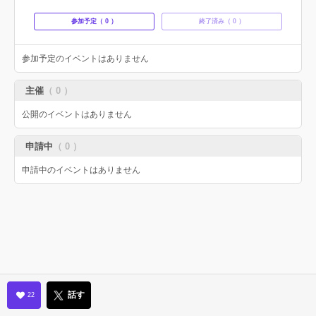
参加予定（ 0 ）
終了済み（ 0 ）
参加予定のイベントはありません
主催
（ 0 ）
公開のイベントはありません
申請中
（ 0 ）
申請中のイベントはありません
話す
22