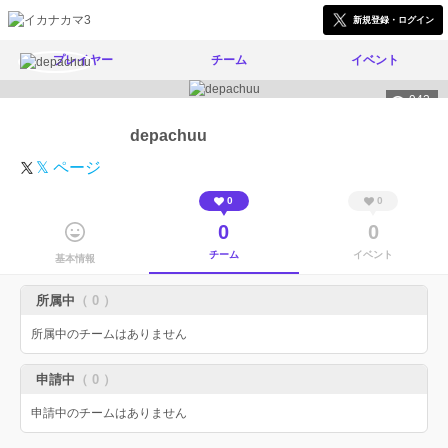
新規登録・ログイン
プレイヤー
チーム
イベント
942
depachuu
𝕏 ページ
0
0
0
0
チーム
イベント
基本情報
所属中
（ 0 ）
所属中のチームはありません
申請中
（ 0 ）
申請中のチームはありません