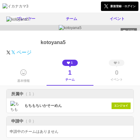
新規登録・ログイン
プレイヤー
チーム
イベント
628
kotoyana5
𝕏 ページ
1
0
1
0
チーム
イベント
基本情報
所属中
（ 1 ）
もちもちいかそーめん
エンジョイ
申請中
（ 0 ）
申請中のチームはありません