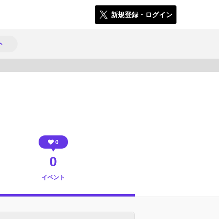
新規登録・ログイン
ト
353
0
0
イベント