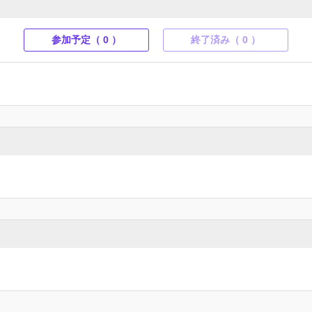
参加予定（ 0 ）
終了済み（ 0 ）