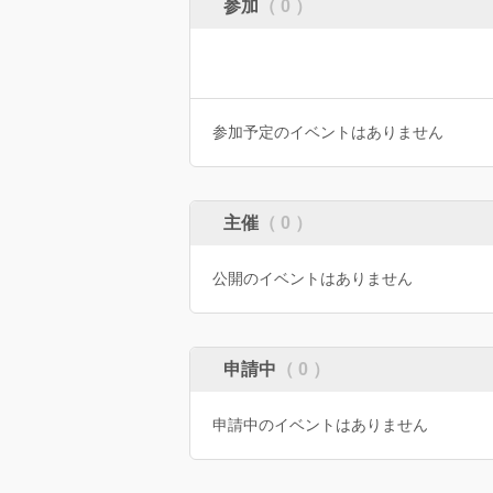
参加
（ 0 ）
参加予定のイベントはありません
主催
（ 0 ）
公開のイベントはありません
申請中
（ 0 ）
申請中のイベントはありません