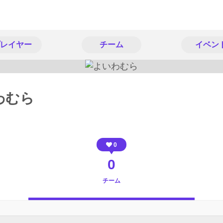
レイヤー
チーム
イベン
わむら
0
0
チーム