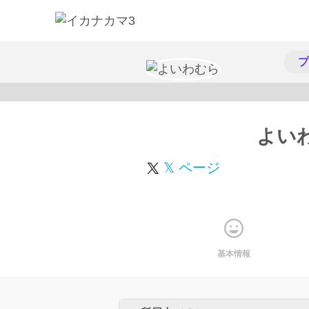
プ
よい
𝕏 ページ
基本情報