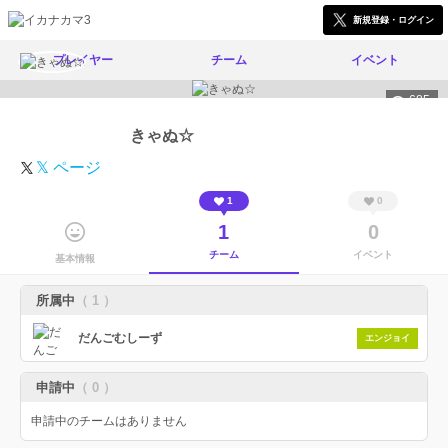
新規登録・ログイン
プレイヤー
チーム
イベント
685
きゃぬ☆
𝕏 ページ
1
0
1
0
チーム
イベント
基本情報
所属中
（ 1 ）
だんごむしーず
エンジョイ
申請中
（ 0 ）
申請中のチームはありません