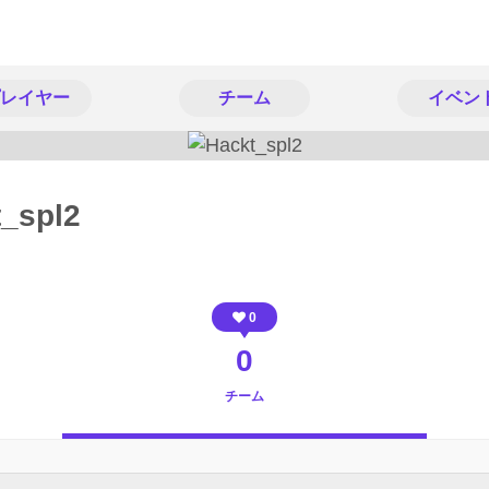
レイヤー
チーム
イベン
_spl2
0
0
チーム