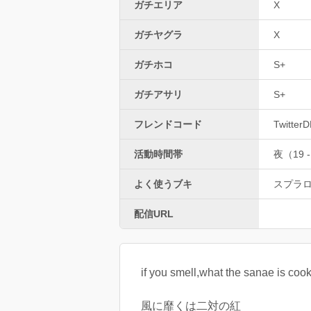
ガチエリア
X
ガチヤグラ
X
ガチホコ
S+
ガチアサリ
S+
フレンドコード
Twitt
活動時間帯
夜（19 -
よく使うブキ
スプラ
配信URL
if you smell,what the sanae i
風に靡くは二対の紅