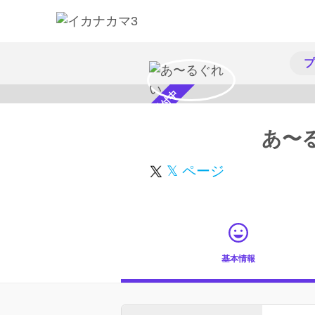
プ
スカウト受付中
あ〜
𝕏 ページ
基本情報