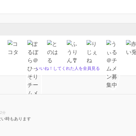
いいね！してくれた人を全員見る
時2分
ない時もあります