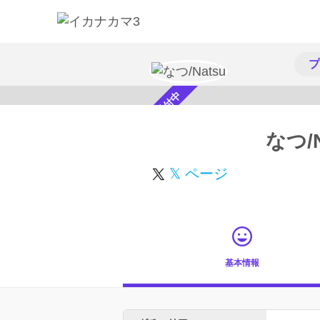
プ
スカウト受付中
なつ/N
𝕏 ページ
基本情報