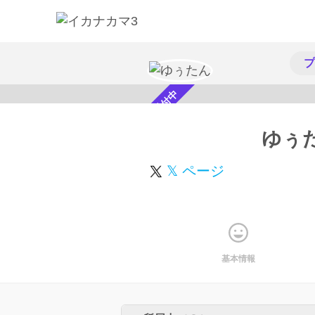
プ
スカウト受付中
ゆぅ
𝕏 ページ
基本情報