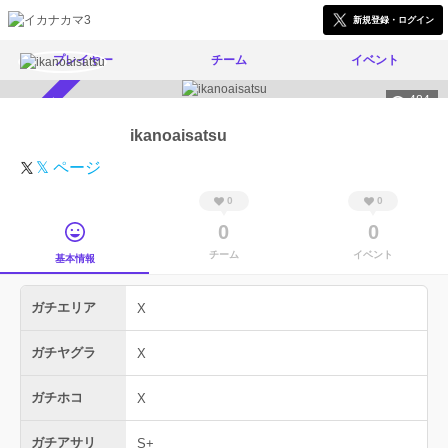
新規登録・ログイン
プレイヤー
チーム
イベント
484
スカウト受付中
ikanoaisatsu
𝕏 ページ
0
0
0
0
チーム
イベント
基本情報
ガチエリア
X
ガチヤグラ
X
ガチホコ
X
ガチアサリ
S+