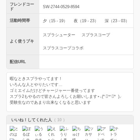
フレンドコー
SW-2744-0529-8594
ド
活動時間帯
夕（15 - 19）
夜（19 - 23）
深（23 - 03）
スプラシューター
スプラスコープ
よく使うブキ
スプラスコープコラボ
配信URL
暇なときスプラやってます！
いろんな人とやりたいです…
ゴミエイムだけどチャージャー一番使ってます
スプラ2もやるので皆さんよろしくお願いします⋆⸜(* ॑꒳ ॑* )⸝
受験生なのであまり出来なくなると思います
いいね！してくれた人
（ 10 ）