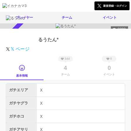
新規登録・ログイン
プレイヤー
チーム
イベント
2290
スカウト受付中
るうたん*
𝕏 ページ
344
0
4
0
チーム
イベント
基本情報
ガチエリア
X
ガチヤグラ
X
ガチホコ
X
ガチアサリ
X