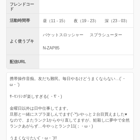
フレンドコー
ド
活動時間帯
昼（11 - 15）
夜（19 - 23）
深（23 - 03）
バケットスロッシャー
スプラシューター
よく使うブキ
N-ZAP85
配信URL
携帯操作音痴。友だち難民。毎日やるけどうまくならない…(´・
ω・`)
ｻｰﾓﾝﾗﾝが楽しすぎる( ・∇・)
金曜日以外は日中仕事してます。
旦那と一緒にスプラ楽しんでます(’-’*)♪やっと２台目買えました♥
なので、またランク1からやり直してますが、鮭殺しに夢中で全然
ランクあがらず…今やっとランク11(；・ω・)
うまくなりたい(´・ω・`)!!