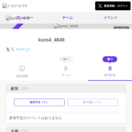
新規登録・ログイン
プレイヤー
チーム
イベント
390
スカウト受付中
kuro4_4649
𝕏 ページ
0
0
0
0
チーム
イベント
基本情報
参加
（ 0 ）
参加予定（ 0 ）
終了済み（ 0 ）
参加予定のイベントはありません
主催
（ 0 ）