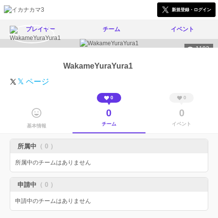
新規登録・ログイン
プレイヤー
チーム
イベント
1193
WakameYuraYura1
𝕏 ページ
0
0
0
0
チーム
イベント
基本情報
所属中
（ 0 ）
所属中のチームはありません
申請中
（ 0 ）
申請中のチームはありません